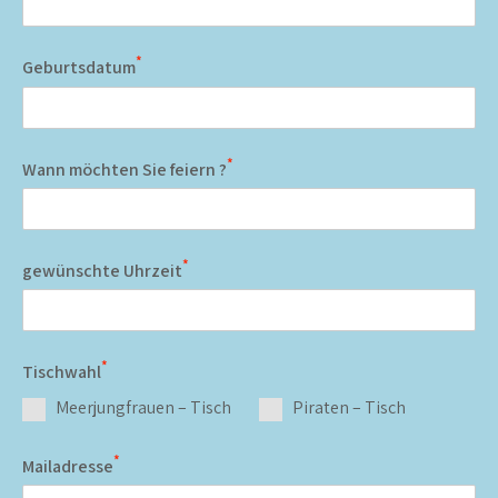
*
Geburtsdatum
*
Wann möchten Sie feiern ?
*
gewünschte Uhrzeit
*
Tischwahl
Meerjungfrauen – Tisch
Piraten – Tisch
*
Mailadresse