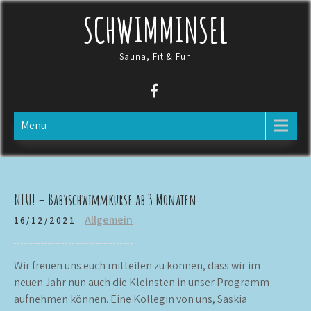
Skip
SCHWIMMINSEL
to
content
Sauna, Fit & Fun
Menu
NEU! – Babyschwimmkurse ab 3 Monaten
Allgemein
16/12/2021
Wir freuen uns euch mitteilen zu können, dass wir im
neuen Jahr nun auch die Kleinsten in unser Programm
aufnehmen können. Eine Kollegin von uns, Saskia